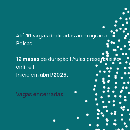
Até
10 vagas
dedicadas ao Programa de
Bolsas.
12 meses
de duração | Aulas presenciais e
online |
Início em
abril/2026.
Vagas encerradas.